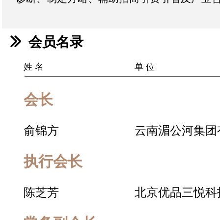
ꅀ
会员名录
姓 名
单 位
会长
俞锦方
云南湄公河集团
执行会长
陈芝芳
北京优品三悦科