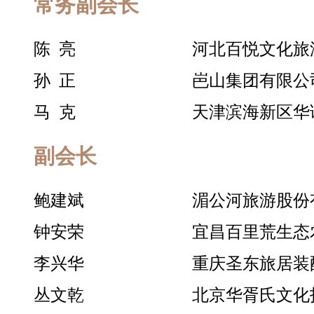
常务副会长
陈 亮
河北百悦文化旅
孙 正
岜山集团有限公
马 克
天津滨海新区华
副会长
鲍建斌
湄公河旅游股份
钟安荣
宜昌百里荒生态
李兴华
重庆圣东旅居装
丛文乾
北京华胥氏文化