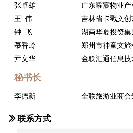
张卓雄
广东曜宸物业产
王 伟
吉林省卡戳文创
钟 飞
湖南华夏投资集
慕香岭
郑州市神童文
亓文华
金联汇通信息技
秘书长
李德新
全联旅游业商会
ꅀ
联系方式